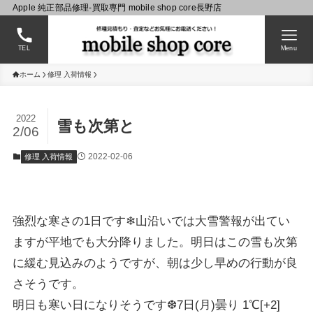
Apple 純正部品修理-買取専門 mobile shop core長野店
TEL
Menu
ホーム
修理 入荷情報
2022
雪も次第と
2/06
2022-02-06
修理 入荷情報
強烈な寒さの1日です❄山沿いでは大雪警報が出てい
ますが平地でも大分降りました。明日はこの雪も次第
に緩む見込みのようですが、朝は少し早めの行動が良
さそうです。
明日も寒い日になりそうです❆7日(月)曇り 1℃[+2]