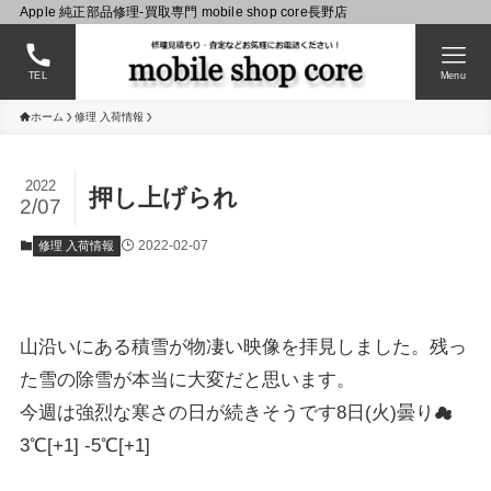
Apple 純正部品修理-買取専門 mobile shop core長野店
TEL
Menu
ホーム
修理 入荷情報
2022
押し上げられ
2/07
2022-02-07
修理 入荷情報
山沿いにある積雪が物凄い映像を拝見しました。残っ
た雪の除雪が本当に大変だと思います。
今週は強烈な寒さの日が続きそうです8日(火)曇り☁
3℃[+1] -5℃[+1]