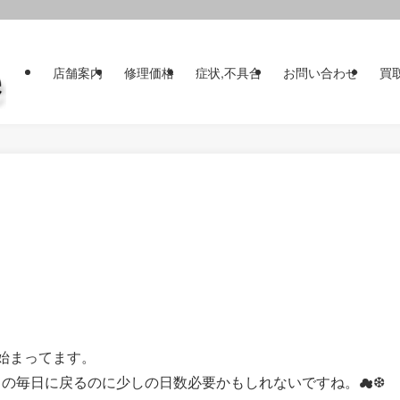
店舗案内
修理価格
症状,不具合
お問い合わせ
買
始まってます。
もの毎日に戻るのに少しの日数必要かもしれないですね。☁❆