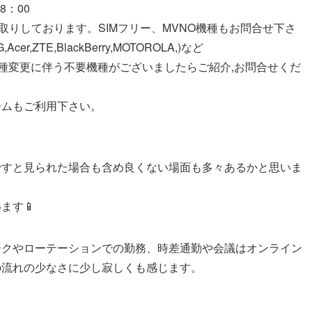
8：00
お買取りしております。SIMフリー、MVNO機種もお問合せ下さ
G,Acer,ZTE,BlackBerry,MOTOROLA,)など
機種変更に伴う不要機種がございましたらご紹介,お問合せくだ
ームもご利用下さい。
ですと見られた場合も含め良くない場面も多々あるかと思いま
ます📱
ークやローテーションでの勤務、時差通勤や会議はオンライン
の流れの少なさに少し寂しくも感じます。