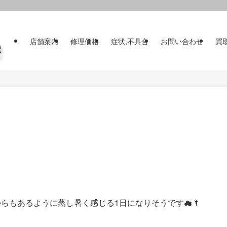
店舗案内
修理価格
症状,不具合
お問い合わせ
買
らもあるように蒸し暑く感じる1日になりそうです☁🌂