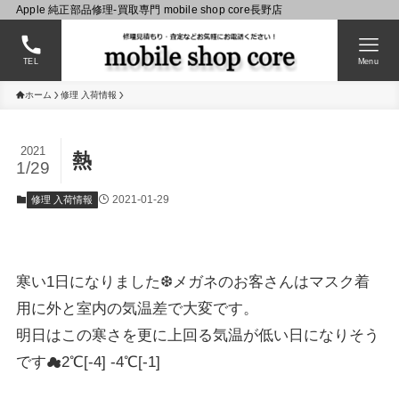
Apple 純正部品修理-買取専門 mobile shop core長野店
TEL
Menu
ホーム
修理 入荷情報
2021
熱
1/29
2021-01-29
修理 入荷情報
寒い1日になりました❆メガネのお客さんはマスク着
用に外と室内の気温差で大変です。
明日はこの寒さを更に上回る気温が低い日になりそう
です☁2℃[-4] -4℃[-1]