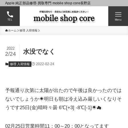
Apple 純正部品修理-買取専門 mobile shop core長野店
TEL
Menu
ホーム
修理 入荷情報
2022
水没でなく
2/24
2022-02-24
修理 入荷情報
予報通り次第に太陽が出たので午後は良かったのでは
ないでしょうか☀明日も朝は冷え込み厳しいくなりそ
うです25日(金)晴時々曇 6℃[+3] -8℃[-1]☀☁
02月25日営業時間11：00～20：00となってます