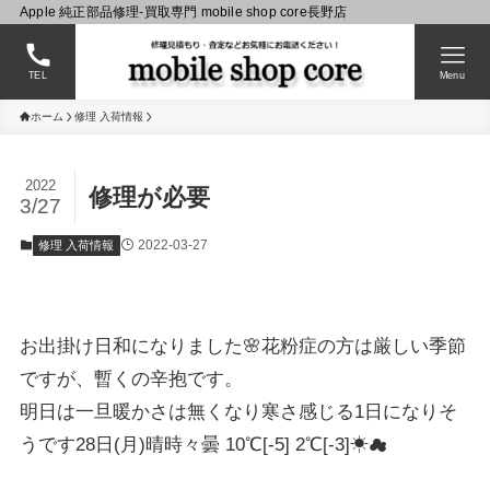
Apple 純正部品修理-買取専門 mobile shop core長野店
TEL
Menu
ホーム
修理 入荷情報
2022
修理が必要
3/27
2022-03-27
修理 入荷情報
お出掛け日和になりました🌸花粉症の方は厳しい季節
ですが、暫くの辛抱です。
明日は一旦暖かさは無くなり寒さ感じる1日になりそ
うです28日(月)晴時々曇 10℃[-5] 2℃[-3]☀☁