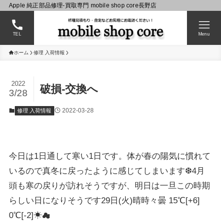
Apple 純正部品修理-買取専門 mobile shop core長野店
TEL
Menu
ホーム
修理 入荷情報
2022
破損-交換へ
3/28
2022-03-28
修理 入荷情報
今日は1日通して寒い1日です。体が春の陽気に慣れて
いるので真冬に戻ったように感じてしまいます❆4月
頭も寒の戻りが訪れそうですが、明日は一旦この時期
らしい日になりそうです29日(火)晴時々曇 15℃[+6]
0℃[-2]☀☁