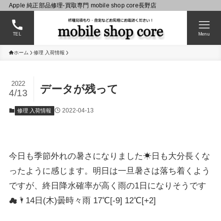
Apple 純正部品修理-買取専門 mobile shop core長野店
TEL
Menu
ホーム
修理 入荷情報
2022
データが残って
4/13
2022-04-13
修理 入荷情報
今日も季節外れの暑さになりました☀日も大分長くな
ったように感じます。明日は一旦暑さは落ち着くよう
ですが、終日降水確率が高く雨の1日になりそうです
☁🌂14日(木)曇時々雨 17℃[-9] 12℃[+2]