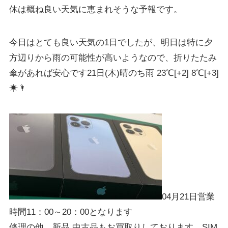
休は概ね良い天気に恵まれそうな予報です。
今日はとても良い天気の1日でしたが、明日は特に夕
方辺りから雨の可能性が高いようなので、折りたたみ
傘があれば安心です21日(木)晴のち雨 23℃[+2] 8℃[+3]
☀🌂
04月21日営業
時間11：00～20：00となります
修理の他、新品,中古品もお買取りしております。SIM