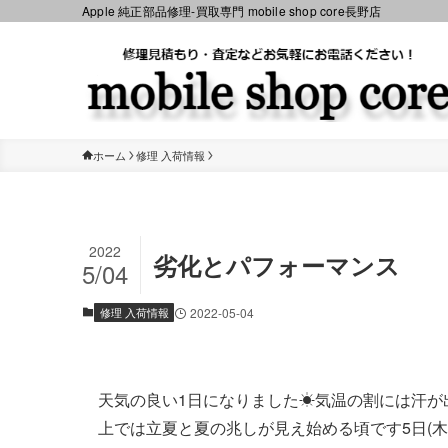
Apple 純正部品修理-買取専門 mobile shop core長野店
ホーム
修理 入荷情報
2022
劣化とパフォーマンス
5/04
修理 入荷情報
2022-05-04
天気の良い1日になりました☀気温の割には汗が
上では立夏と夏の兆しが見え始める頃です5日(木)晴時々