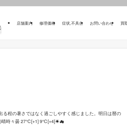
店舗案内
修理価格
症状,不具合
お問い合わせ
買
出る程の暑さではなく過ごしやすく感じました。明日は暦の
曇 27℃[+1] 9℃[+4]☀☁