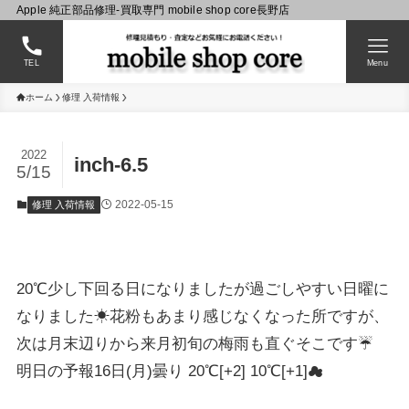
Apple 純正部品修理-買取専門 mobile shop core長野店
TEL
Menu
ホーム
修理 入荷情報
2022
inch-6.5
5/15
2022-05-15
修理 入荷情報
20℃少し下回る日になりましたが過ごしやすい日曜に
なりました☀花粉もあまり感じなくなった所ですが、
次は月末辺りから来月初旬の梅雨も直ぐそこです☔
明日の予報16日(月)曇り 20℃[+2] 10℃[+1]☁