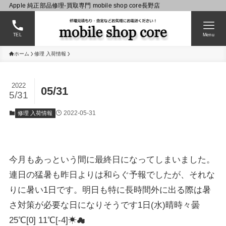
Apple 純正部品修理-買取専門 mobile shop core長野店
TEL
Menu
ホーム
修理 入荷情報
2022
05/31
5/31
2022-05-31
修理 入荷情報
今月もあっという間に最終日になってしまいました。
連日の猛暑も昨日よりは和らぐ予報でしたが、それな
りに暑い1日です。明日も特に長時間外に出る際は暑
さ対策が必要な日になりそうです1日(水)晴時々曇
25℃[0] 11℃[-4]☀☁