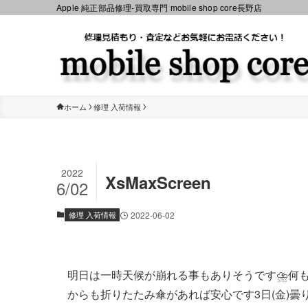
Apple 純正部品修理-買取専門 mobile shop core長野店
ホーム
修理 入荷情報
2022
XsMaxScreen
6/02
修理 入荷情報
2022-06-02
明日は一時天候が崩れる事もありそうです⛈何
からも折りたたみ傘があれば安心です3日(金)曇り 23℃