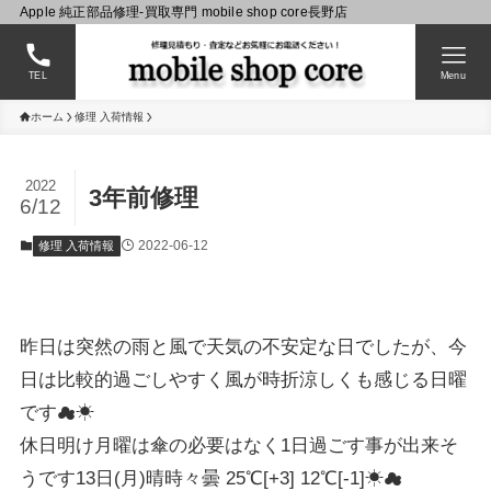
Apple 純正部品修理-買取専門 mobile shop core長野店
TEL
Menu
ホーム
修理 入荷情報
2022
3年前修理
6/12
2022-06-12
修理 入荷情報
昨日は突然の雨と風で天気の不安定な日でしたが、今
日は比較的過ごしやすく風が時折涼しくも感じる日曜
です☁☀
休日明け月曜は傘の必要はなく1日過ごす事が出来そ
うです13日(月)晴時々曇 25℃[+3] 12℃[-1]☀☁