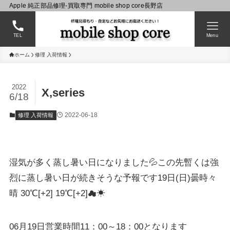
Apple 純正部品修理-買取専門 mobile shop core長野店
TEL
Menu
ホーム
修理 入荷情報
2022
X,series
6/18
2022-06-18
修理 入荷情報
湿気が多く蒸し暑い日になりました💦この先暫くは強
烈に蒸し暑い日が続きそうな予報です19日(日)曇時々
晴 30℃[+2] 19℃[+2]☁☀
06月19日営業時間11：00～18：00となります